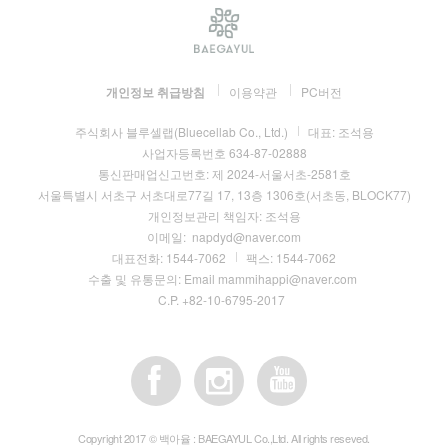
개인정보 취급방침
이용약관
PC버전
주식회사 블루셀랩(Bluecellab Co., Ltd.)
대표:
조석용
사업자등록번호
634-87-02888
통신판매업신고번호:
제 2024-서울서초-2581호
서울특별시 서초구 서초대로77길 17, 13층 1306호(서초동, BLOCK77)
개인정보관리 책임자:
조석용
이메일:
napdyd@naver.com
대표전화:
1544-7062
팩스:
1544-7062
수출 및 유통문의: Email mammihappi@naver.com
C.P. +82-10-6795-2017
Copyright 2017 © 백아율 : BAEGAYUL Co.,Ltd. All rights reseved.