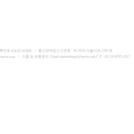
록번호
통신판매업신고번호:
제 2024-서울서초-2581호
634-87-02888
수출 및 유통문의: Email mammihappi@naver.com C.P. +82-10-6795-2017
naver.com