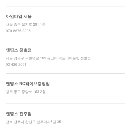
아임타입 서울
서울 중구 을지로 281 1층
070-8676-8335
앤띵스 천호점
서울 강동구 구천면로 189 뉴코아 팩토리아울렛 천호점
02-426-2001
앤띵스 NC웨이브충장점
광주 동구 중앙로 163 2층
앤띵스 전주점
전북 전주시 완산구 전주객사5길 35